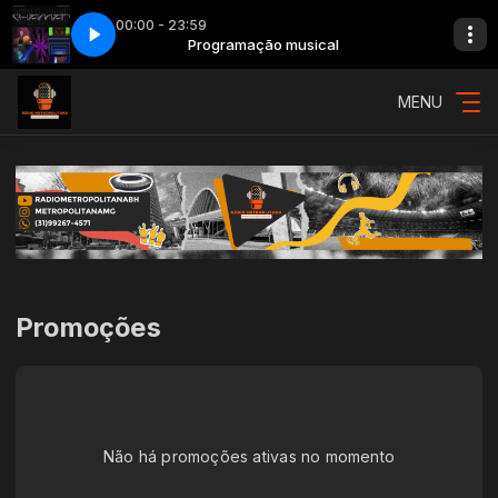
00:00 - 23:59
, Matuê - Quem Mandou Chamar
sical
Programação musical
030 - Tropkillaz, IZA, Matuê - Quem Ma
MENU
Promoções
Não há promoções ativas no momento