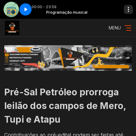
00:00 - 23:59
Dia do rádio - Spot 2
Programação musical
MENU
Pré-Sal Petróleo prorroga
leilão dos campos de Mero,
Tupi e Atapu
Contribuições ao pré-edital podem ser feitas até