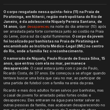
O corpo resgatado nessa quinta-feira (11) na Praia de
Piratininga, em Niterói, região metropolitana do Rio de
Janeiro, é da adolescente Niquely Pereira Santana, de
14 anos
, que
desapareceu
na noite do dia anterior (10) após
ser arrastada pela forte correnteza junto ao costão na Praia
do Leme, zona sul da capital fluminense.
O corpo da jovem
foi localizado por banhistas na Praia de Piratininga e
encaminhado ao Instituto Médico-Legal (IML) no centro
do Rio, onde a família fez o reconhecimento.
O namorado de Niquely, Paulo Ricardo de Souza Silva, 15
anos, que entrou com ela no mar, permanece
desaparecido
. O casal estava junto com o pai de Paulo,
Ricardo Costa, de 37 anos. Ele começou a se afogar quando
tentava buscar uma bola que caiu no mar, ao participar de
uma partida de futebol com a família na areia da praia.
Ricardo e mais dois adultos foram salvos por banhistas, mas
o casal de jovens foi arrastado pelas fortes ondas e
desapareceu. Eles entraram na água para tentar salvar as
outras pessoas da família, mas acabaram desaparecendo no
mar, que está com ondas de mais de 2 metros de altura,