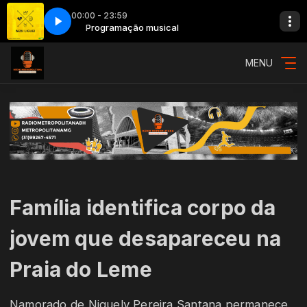
00:00 - 23:59
Liguei (Ao Vivo)
Programação musical
043 - Marília Mendonça - Bebi Liguei (Ao Vivo)
MENU
Família identifica corpo da
jovem que desapareceu na
Praia do Leme
Namorado de Niquely Pereira Santana permanece