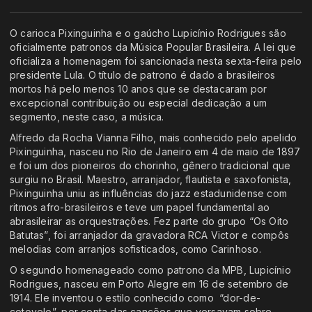
O carioca Pixinguinha e o gaúcho Lupicínio Rodrigues são
oficialmente patronos da Música Popular Brasileira. A lei que
oficializa a homenagem foi sancionada nesta sexta-feira pelo
presidente Lula. O título de patrono é dado a brasileiros
mortos há pelo menos 10 anos que se destacaram por
excepcional contribuição ou especial dedicação a um
segmento, neste caso, a música.
Alfredo da Rocha Vianna Filho, mais conhecido pelo apelido
Pixinguinha, nasceu no Rio de Janeiro em 4 de maio de 1897
e foi um dos pioneiros do chorinho, gênero tradicional que
surgiu no Brasil. Maestro, arranjador, flautista e saxofonista,
Pixinguinha uniu as influências do jazz estadunidense com
ritmos afro-brasileiros e teve um papel fundamental ao
abrasileirar as orquestrações. Fez parte do grupo “Os Oito
Batutas”, foi arranjador da gravadora RCA Victor e compôs
melodias com arranjos sofisticados, como Carinhoso.
O segundo homenageado como patrono da MPB, Lupicínio
Rodrigues, nasceu em Porto Alegre em 16 de setembro de
1914. Ele inventou o estilo conhecido como “dor-de-
cotovelo”, por conta das canções que versavam sobre