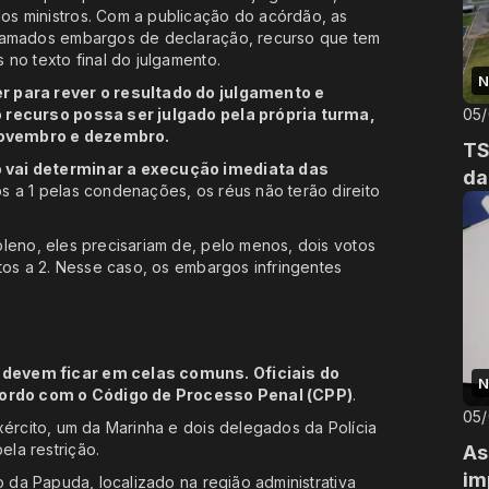
s ministros. Com a publicação do acórdão, as
chamados embargos de declaração, recurso que tem
 no texto final do julgamento.
N
r para rever o resultado do julgamento e
o recurso possa ser julgado pela própria turma,
05
novembro e dezembro.
TS
 vai determinar a execução imediata das
da
s a 1 pelas condenações, os réus não terão direito
leno, eles precisariam de, pelo menos, dois votos
otos a 2. Nesse caso, os embargos infringentes
 devem ficar em celas comuns. Oficiais do
N
acordo com o Código de Processo Penal (CPP)
.
05
xército, um da Marinha e dois delegados da Polícia
la restrição.
As
im
o da Papuda, localizado na região administrativa