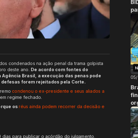
BI
pa
iados condenados na ação penal da trama golpista
N
bro deste ano.
De acordo com fontes do
a Agência Brasil, a execução das penas pode
05
 defesas forem rejeitados pela Corte.
Br
upremo
condenou o ex-presidente e seus aliados a
fi
em regime fechado.
or
orque os
réus ainda podem recorrer da decisão e
 dias para publicar o acórdão do julgamento,