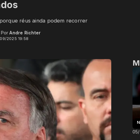
ados
porque réus ainda podem recorrer
- Por
Andre Richter
/09/2025 19:58
M
N
05