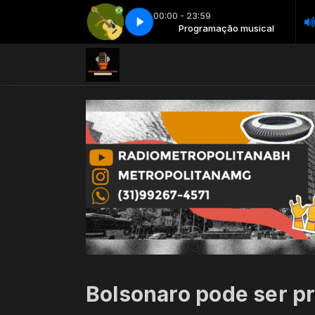
00:00 - 23:59
Programação musical
Brasil sertanejo - Parte 1
Programação musical
Brasil sertanejo - Parte 1
Bolsonaro pode ser p