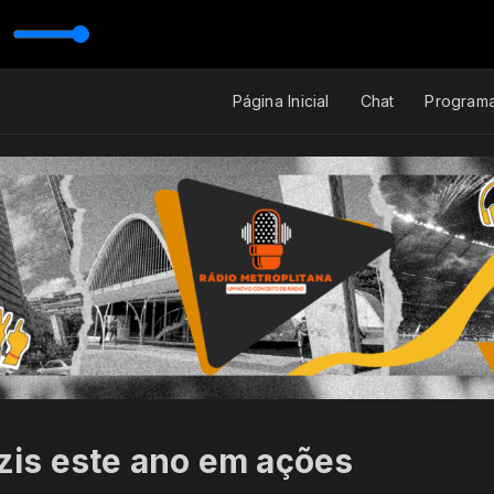
 bad bater (ao vivo)
Página Inicial
Chat
Program
is este ano em ações