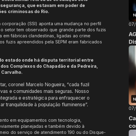
e segurança, que estavam em poder de
ões criminosas do Rio.
N
da corporação (SSI) aponta uma mudança no perfil
07
, o setor tem observado que grande parte dos fuzis
AG
a em fábricas clandestinas, ligadas ao crime
Di
os fuzis apreendidos pela SEPM eram fabricados
estado onde há disputa territorial entre
s dos Complexos do Chapadão e da Pedreira,
 Carvalho.
tar, coronel Marcelo Nogueira, “cada fuzil
salvas e comunidades mais seguras. Nosso
tegrada e estratégica para enfraquecer o
N
ar tranquilidade à população fluminense”.
07
Ca
mento em equipamentos com tecnologia,
co
reviamente planejadas e também devido à
 meio do serviço de atendimento 190 ou do Disque-