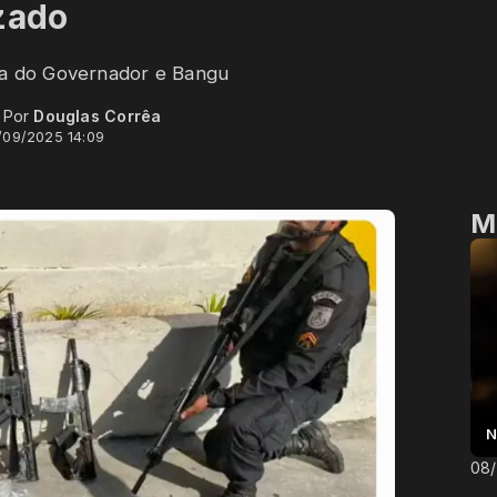
zado
lha do Governador e Bangu
- Por
Douglas Corrêa
/09/2025 14:09
M
N
08