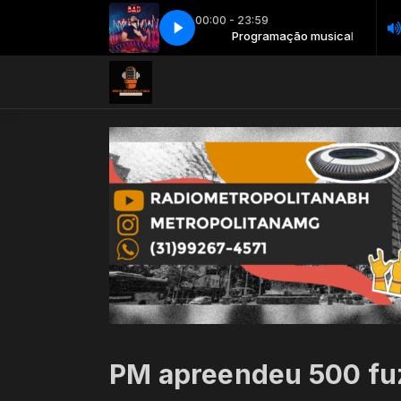
00:00 - 23:59
uan Santana - quando a bad bater (ao vivo)
Programação musical
Programação musical
016 - Luan Santana - quando a
PM apreendeu 500 fuz