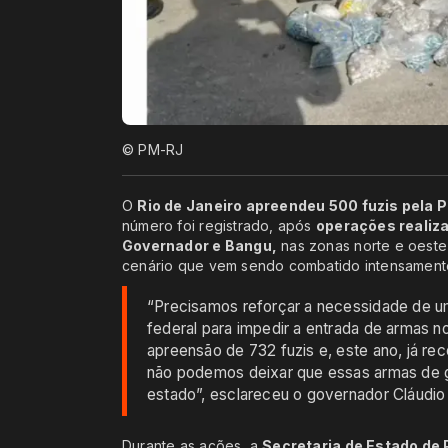
© PM-RJ
O
Rio de Janeiro apreendeu 500 fuzis pela Po
número foi registrado, após
operações realiza
Governador e Bangu,
nas zonas norte e oeste
cenário que vem sendo combatido intensamente
“Precisamos reforçar a necessidade de u
federal para impedir a entrada de armas n
apreensão de 732 fuzis e, este ano, já r
não podemos deixar que essas armas de g
estado”, esclareceu o governador Cláudio
Durante as ações, a
Secretaria de Estado de P