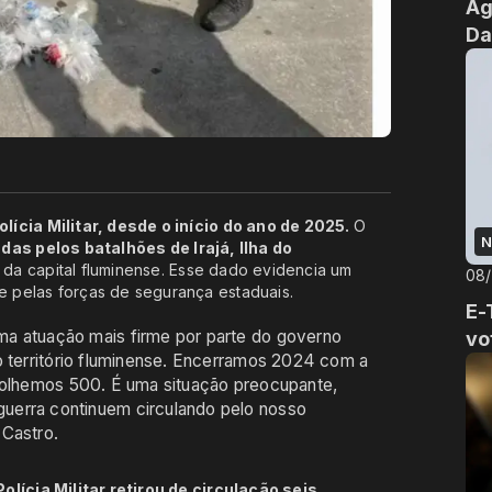
Ag
Da
lícia Militar, desde o início do ano de 2025.
O
N
das pelos batalhões de Irajá, Ilha do
 da capital fluminense. Esse dado evidencia um
08
 pelas forças de segurança estaduais.
E-
ma atuação mais firme por parte do governo
vo
o território fluminense. Encerramos 2024 com a
ecolhemos 500. É uma situação preocupante,
uerra continuem circulando pelo nosso
 Castro.
olícia Militar retirou de circulação seis