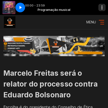
00:00 - 23:59
l
terna Sacanagem
Programação musical
018 - MC JottaPê - Eterna Sacanagem
MENU
Marcelo Freitas será o
relator do processo contra
Eduardo Bolsonaro
Escolha é do presidente do Conselho de Ética,