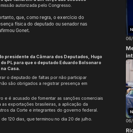
 missão autorizada pelo Congresso.
rtanto, que, como regra, o exercício do
esença física do deputado ou senador nas
N
afirmou Gonet.
06
Me
in
 do presidente da Câmara dos Deputados, Hugo
do PL para que o deputado Eduardo Bolsonaro
 na Casa.
vrar o deputado de faltas por não participar
não são obrigados a registrar presença em
ro e é acusado de fomentar as sanções comerciais
as exportações brasileiras, a aplicação da
stros da Corte e integrantes do governo federal.
N
a de 120 dias, que terminou no dia 20 de julho.
06
Ri