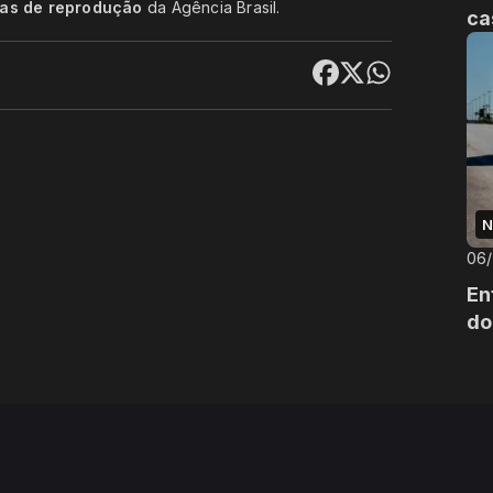
cas de reprodução
da Agência Brasil.
ca
N
06
En
do