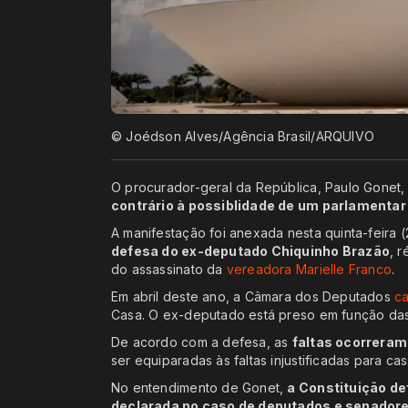
© Joédson Alves/Agência Brasil/ARQUIVO
O procurador-geral da República, Paulo Gonet,
contrário à possiblidade de um parlamenta
A manifestação foi anexada nesta quinta-feira 
defesa do ex-deputado Chiquinho Brazão
, 
do assassinato da
vereadora Marielle Franco
.
Em abril deste ano, a Câmara dos Deputados
ca
Casa. O ex-deputado está preso em função das 
De acordo com a defesa, as
faltas ocorreram
ser equiparadas às faltas injustificadas para c
No entendimento de Gonet,
a Constituição de
declarada no caso de deputados e senadore