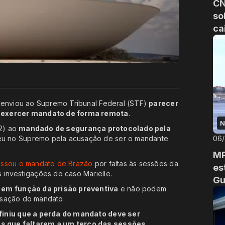
CN
so
ca
 enviou ao Supremo Tribunal Federal (STF)
parecer
r exercer mandato de forma remota
.
N
(2) ao
mandado de segurança protocolado pela
réu no Supremo pela acusação de ser o mandante
06
MP
ssou o mandato de Brazão
por faltas às sessões da
es
investigações do caso Marielle.
Gu
 em função da prisão preventiva
e não podem
assação do mandato.
finiu que a perda do mandato deve ser
s que faltarem a um terço das sessões