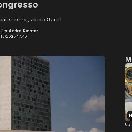
ongresso
nas sessões, afirma Gonet
- Por
André Richter
/10/2025 17:49
M
N
06