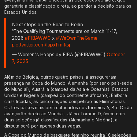
garantiria a classificação direta, ao perder a decisão para os
Estados Unidos.
Next stops on the Road to Berlin ️
⁰The Qualifying Tournaments are on March 11-17,
2026 ️
#FIBAWWC
x
#WeOwnTheGame
pic.twitter.com/lupxFmiRsj
— Women's Hoops by FIBA (@FIBAWWC)
October
7, 2025
Além de Bélgica, outros quatro países já asseguraram
presença na Copa do Mundo: Alemanha (por ser o país-sede
do Mundial), Austrália (campeã da Ásia e Oceania), Estados
Unidos e Nigéria (campeã do continente africano). Embora
classificadas, as cinco nações competirão as Eliminatórias.
Os três países mais bem colocados nos torneios A, B e C irão
avançarão direto ao Mundial. Já no Torneio D, único com
duas seleções já classificadas (Alemanha e Nigéria), a
disputa será por apenas duas vagas.
A Copa do Mundo de basquete feminino reunirá 16 seleções