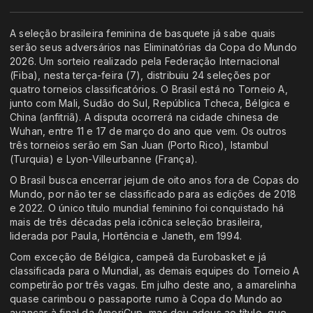
A seleção brasileira feminina de basquete já sabe quais
serão seus adversários nas Eliminatórias da Copa do Mundo
2026. Um sorteio realizado pela Federação Internacional
(Fiba), nesta terça-feira (7), distribuiu 24 seleções por
quatro torneios classificatórios. O Brasil está no Torneio A,
junto com Mali, Sudão do Sul, República Tcheca, Bélgica e
China (anfitriã). A disputa ocorrerá na cidade chinesa de
Wuhan, entre 11 e 17 de março do ano que vem. Os outros
três torneios serão em San Juan (Porto Rico), Istambul
(Turquia) e Lyon-Villeurbanne (França).
O Brasil busca encerrar jejum de oito anos fora de Copas do
Mundo, por não ter se classificado para as edições de 2018
e 2022. O único título mundial feminino foi conquistado há
mais de três décadas pela icônica seleção brasileira,
liderada por Paula, Hortência e Janeth, em 1994.
Com exceção de Bélgica, campeã da Eurobasket e já
classificada para o Mundial, as demais equipes do Torneio A
competirão por três vagas. Em julho deste ano, a amarelinha
quase carimbou o passaporte rumo à Copa do Mundo ao
avançar à final da AmeriCup, mas deu adeus ao título, que