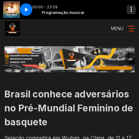
00:00 - 23:59
a Demais (Ao Vivo)
Programação musical
045 - Felipe Araújo - Espaçosa Demais (Ao Vivo)
MENU
Brasil conhece adversários
no Pré-Mundial Feminino de
basquete
Seleção competirá em Wuhan, na China, de 11 a 17