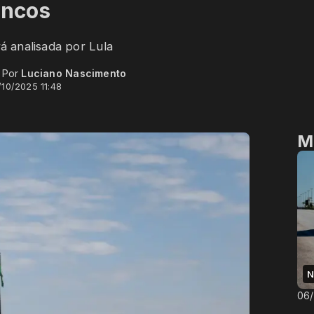
ancos
 analisada por Lula
- Por
Luciano Nascimento
/10/2025 11:48
M
N
06