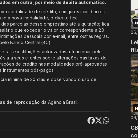
ados em outra, por meio de débito automático.
va modalidade de crédito, com juros mais baixos
so à nova modalidade, o cliente fica
N
o das parcelas desse empréstimo até a quitação; fica
 salário que exceder o valor correspondente a 20
06
intimações pessoais por e-mail, entre outras regras.
Le
pelo Banco Central (BC).
fi
ceiras e instituições autorizadas a funcionar pelo
via a seus clientes sobre alterações nas taxas de
erações de crédito nas modalidades pré-aprovadas
ros instrumentos pós-pagos.
cia mínima de 30 dias e observando o uso de
cas de reprodução
da Agência Brasil.
N
06
CB
co