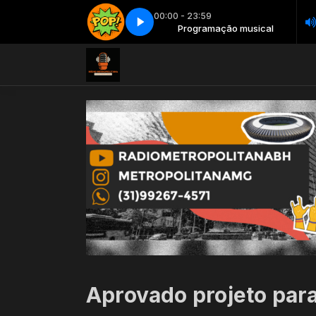
00:00 - 23:59
Programação musical
Pop show - Parte 4
Programação musical
Pop show - Parte 4
Aprovado projeto para