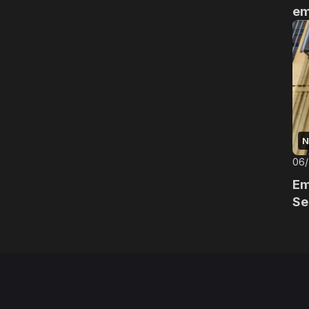
em
N
06
Em
Se