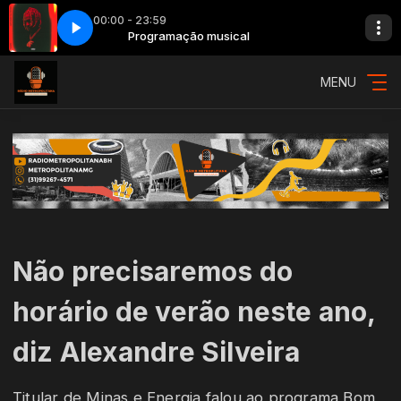
00:00 - 23:59
SPOT
Programação musical
INTERNET CORRIGIDO SPOT
MENU
Não precisaremos do
horário de verão neste ano,
diz Alexandre Silveira
Titular de Minas e Energia falou ao programa Bom