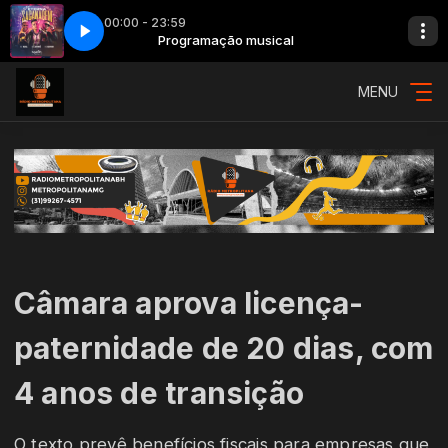
00:00 - 23:59
l
Eterna Sacanagem
Programação musical
018 - MC JottaPê - Eterna Sacanagem
MENU
Câmara aprova licença-
paternidade de 20 dias, com
4 anos de transição
O texto prevê benefícios fiscais para empresas que