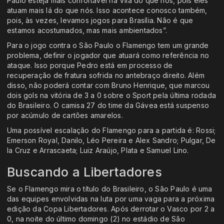
Paulo esteja mais confortável na Vila do que nós, pois eles
atuam mais lá do que nós. Isso acontece conosco também,
pois, às vezes, levamos jogos para Brasília. Não é que
estamos acostumados, mas mais ambientados”.
Para o jogo contra o São Paulo o Flamengo tem um grande
problema, definir o jogador que atuará como referência no
ataque. Isso porque Pedro está em processo de
recuperação de fratura sofrida no antebraço direito. Além
disso, não poderá contar com Bruno Henrique, que marcou
dois gols na vitória de 3 a 0 sobre o Sport pela última rodada
do Brasileiro. O camisa 27 do time da Gávea está suspenso
por acúmulo de cartões amarelos.
Uma possível escalação do Flamengo para a partida é: Rossi;
Emerson Royal, Danilo, Léo Pereira e Alex Sandro; Pulgar, De
la Cruz e Arrascaeta; Luiz Araújo, Plata e Samuel Lino.
Buscando a Libertadores
Se o Flamengo mira o título do Brasileiro, o São Paulo é uma
das equipes envolvidas na luta por uma vaga para a próxima
edição da Copa Libertadores. Após derrotar o Vasco por 2 a
0, na noite do último domingo (2) no estádio de São