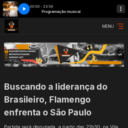
00:00 - 23:59
 Ser Feliz - Ao Vivo
Programação musical
050 - Mumuzinho - Eu Mereço Ser Feliz - Ao Vivo
MENU
Buscando a liderança do
Brasileiro, Flamengo
enfrenta o São Paulo
Partida será disputada, a partir das 21h30, na Vila