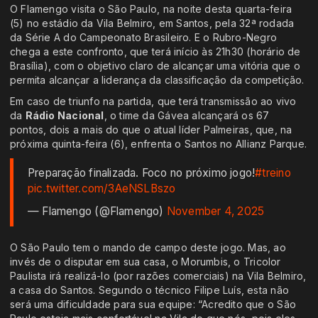
O Flamengo visita o São Paulo, na noite desta quarta-feira
(5) no estádio da Vila Belmiro, em Santos, pela 32ª rodada
da Série A do Campeonato Brasileiro. E o Rubro-Negro
chega a este confronto, que terá início às 21h30 (horário de
Brasília), com o objetivo claro de alcançar uma vitória que o
permita alcançar a liderança da classificação da competição.
Em caso de triunfo na partida, que terá transmissão ao vivo
da
Rádio Nacional
, o time da Gávea alcançará os 67
pontos, dois a mais do que o atual líder Palmeiras, que, na
próxima quinta-feira (6), enfrenta o Santos no Allianz Parque.
Preparação finalizada. Foco no próximo jogo!
#treino
pic.twitter.com/3AeNSLBszo
— Flamengo (@Flamengo)
November 4, 2025
O São Paulo tem o mando de campo deste jogo. Mas, ao
invés de o disputar em sua casa, o Morumbis, o Tricolor
Paulista irá realizá-lo (por razões comerciais) na Vila Belmiro,
a casa do Santos. Segundo o técnico Filipe Luís, esta não
será uma dificuldade para sua equipe: “Acredito que o São