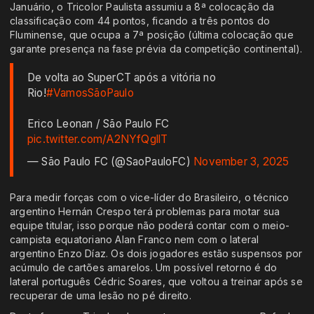
Januário, o Tricolor Paulista assumiu a 8ª colocação da
classificação com 44 pontos, ficando a três pontos do
Fluminense, que ocupa a 7ª posição (última colocação que
garante presença na fase prévia da competição continental).
De volta ao SuperCT após a vitória no
Rio!
#VamosSãoPaulo
Erico Leonan / São Paulo FC
pic.twitter.com/A2NYfQgllT
— São Paulo FC (@SaoPauloFC)
November 3, 2025
Para medir forças com o vice-líder do Brasileiro, o técnico
argentino Hernán Crespo terá problemas para motar sua
equipe titular, isso porque não poderá contar com o meio-
campista equatoriano Alan Franco nem com o lateral
argentino Enzo Díaz. Os dois jogadores estão suspensos por
acúmulo de cartões amarelos. Um possível retorno é do
lateral português Cédric Soares, que voltou a treinar após se
recuperar de uma lesão no pé direito.