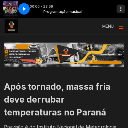
00:00 - 23:59
nto - Cilada - Ao Vivo
Programação musical
32 - Molejo, Nosso Sentimento - Cilada - Ao Vivo
MENU
Após tornado, massa fria
deve derrubar
temperaturas no Paraná
Previsão é do Instituto Nacional de Meteorologia