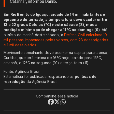
Catarina”, informou Danilo.
Em Rio Bonito do Iguaçu, cidade de 14 mil habitantes e
epicentro do tornado, a temperatura deve oscilar entre
13 e 22 graus Celsius (°C) neste sábado (8), mas a
medição mínima pode chegar a 11°C no domingo (9)
. Até
o início da manhã deste sábado, a
Defesa Civil calculava 10
mil pessoas impactadas pelos ventos, com 28 desabrigados
e 1 mil desalojados
.
Movimento semelhante deve ocorrer na capital paranaense,
Curitiba, que terá mínima de 16°C hoje, caindo para 13°C,
amanhã, e 12°C na segunda (10) e terça-feira (11).
Fonte: Agência Brasil
Esta notícia foi publicada respeitando as
políticas de
reprodução
da Agência Brasil.
Compartilhe essa notícia