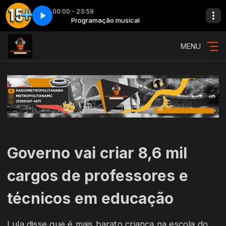
00:00 - 23:59
As 15 mais - Parte 2
Programação musical
MENU
Governo vai criar 8,6 mil
cargos de professores e
técnicos em educação
Lula disse que é mais barato criança na escola do