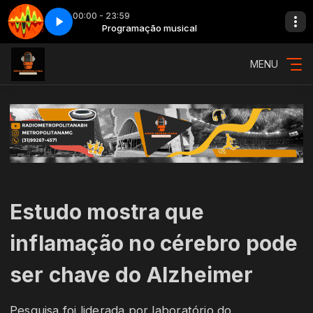
00:00 - 23:59
anhã - Parte 2
Programação musical
Adrenalina - Show da manhã - Parte 2
MENU
Estudo mostra que
inflamação no cérebro pode
ser chave do Alzheimer
Pesquisa foi liderada por laboratório do