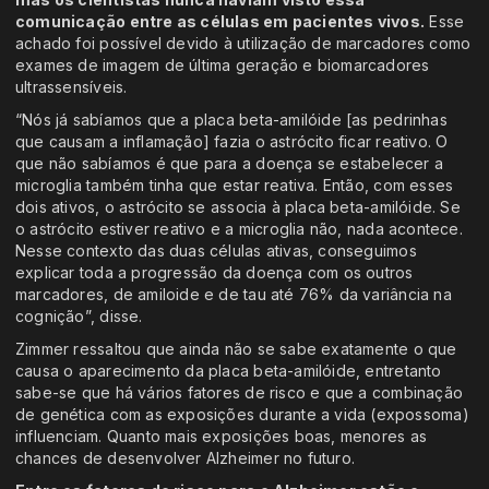
comunicação entre as células em pacientes vivos.
Esse
achado foi possível devido à utilização de marcadores como
exames de imagem de última geração e biomarcadores
ultrassensíveis.
“Nós já sabíamos que a placa beta-amilóide [as pedrinhas
que causam a inflamação] fazia o astrócito ficar reativo. O
que não sabíamos é que para a doença se estabelecer a
microglia também tinha que estar reativa. Então, com esses
dois ativos, o astrócito se associa à placa beta-amilóide. Se
o astrócito estiver reativo e a microglia não, nada acontece.
Nesse contexto das duas células ativas, conseguimos
explicar toda a progressão da doença com os outros
marcadores, de amiloide e de tau até 76% da variância na
cognição”, disse.
Zimmer ressaltou que ainda não se sabe exatamente o que
causa o aparecimento da placa beta-amilóide, entretanto
sabe-se que há vários fatores de risco e que a combinação
de genética com as exposições durante a vida (expossoma)
influenciam. Quanto mais exposições boas, menores as
chances de desenvolver Alzheimer no futuro.