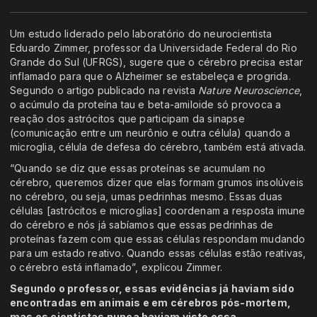
Um estudo liderado pelo laboratório do neurocientista
Eduardo Zimmer, professor da Universidade Federal do Rio
Grande do Sul (UFRGS), sugere que o cérebro precisa estar
inflamado para que o Alzheimer se estabeleça e progrida.
Segundo o artigo publicado na revista
Nature Neuroscience
,
o acúmulo da proteína tau e beta-amiloide só provoca a
reação dos astrócitos que participam da sinapse
(comunicação entre um neurônio e outra célula) quando a
microglia, célula de defesa do cérebro, também está ativada.
“Quando se diz que essas proteínas se acumulam no
cérebro, queremos dizer que elas formam grumos insolúveis
no cérebro, ou seja, umas pedrinhas mesmo. Essas duas
células [astrócitos e microglias] coordenam a resposta imune
do cérebro e nós já sabíamos que essas pedrinhas de
proteínas fazem com que essas células respondam mudando
para um estado reativo. Quando essas células estão reativas,
o cérebro está inflamado”, explicou Zimmer.
Segundo o professor, essas evidências já haviam sido
encontradas em animais e em cérebros pós-mortem,
mas os cientistas nunca haviam visto essa