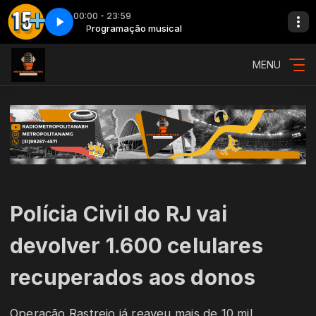
00:00 - 23:59
As 15 mais - Parte 1
Programação musical
MENU
Polícia Civil do RJ vai
devolver 1.600 celulares
recuperados aos donos
Operação Rastreio já reaveu mais de 10 mil