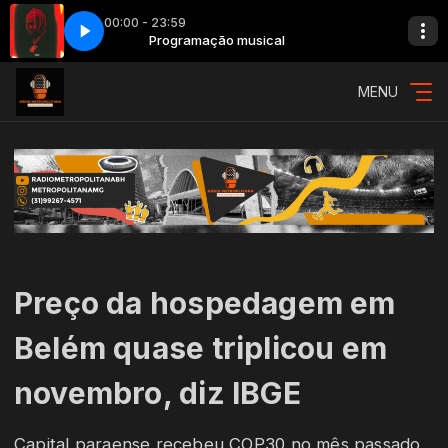
00:00 - 23:59
 SPOT
Programação musical
INTERNET CORRIGIDO SPOT
MENU
Preço da hospedagem em
Belém quase triplicou em
novembro, diz IBGE
Capital paraense recebeu COP30 no mês passado