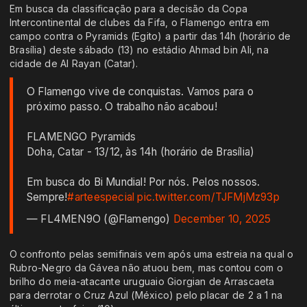
Em busca da classificação para a decisão da Copa
Intercontinental de clubes da Fifa, o Flamengo entra em
campo contra o Pyramids (Egito) a partir das 14h (horário de
Brasília) deste sábado (13) no estádio Ahmad bin Ali, na
cidade de Al Rayan (Catar).
O Flamengo vive de conquistas. Vamos para o
próximo passo. O trabalho não acabou!
FLAMENGO Pyramids
Doha, Catar - 13/12, às 14h (horário de Brasília)
Em busca do Bi Mundial! Por nós. Pelos nossos.
Sempre!
#arteespecial
pic.twitter.com/TJFMjMz93p
— FL4MEN9O (@Flamengo)
December 10, 2025
O confronto pelas semifinais vem após uma estreia na qual o
Rubro-Negro da Gávea não atuou bem, mas contou com o
brilho do meia-atacante uruguaio Giorgian de Arrascaeta
para derrotar o Cruz Azul (México) pelo placar de 2 a 1 na