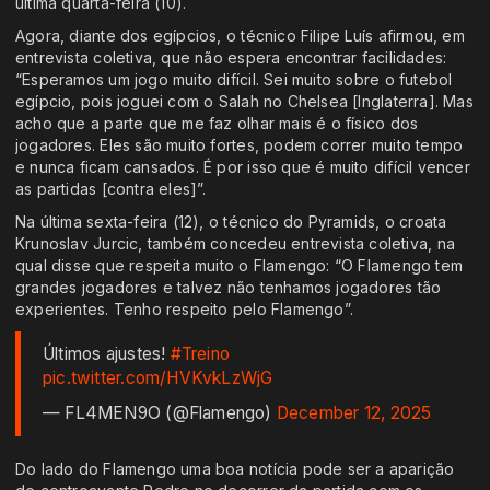
última quarta-feira (10).
Agora, diante dos egípcios, o técnico Filipe Luís afirmou, em
entrevista coletiva, que não espera encontrar facilidades:
“Esperamos um jogo muito difícil. Sei muito sobre o futebol
egípcio, pois joguei com o Salah no Chelsea [Inglaterra]. Mas
acho que a parte que me faz olhar mais é o físico dos
jogadores. Eles são muito fortes, podem correr muito tempo
e nunca ficam cansados. É por isso que é muito difícil vencer
as partidas [contra eles]”.
Na última sexta-feira (12), o técnico do Pyramids, o croata
Krunoslav Jurcic, também concedeu entrevista coletiva, na
qual disse que respeita muito o Flamengo: “O Flamengo tem
grandes jogadores e talvez não tenhamos jogadores tão
experientes. Tenho respeito pelo Flamengo”.
Últimos ajustes!
#Treino
pic.twitter.com/HVKvkLzWjG
— FL4MEN9O (@Flamengo)
December 12, 2025
Do lado do Flamengo uma boa notícia pode ser a aparição