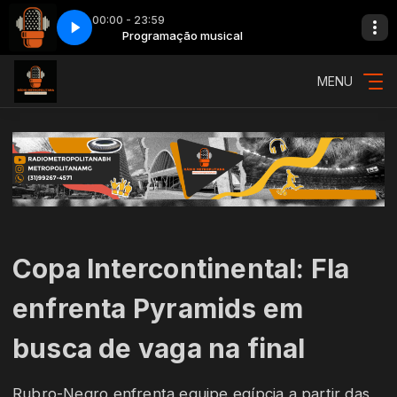
00:00 - 23:59
o 3
vinhetão 3
Programação musical
MENU
Copa Intercontinental: Fla
enfrenta Pyramids em
busca de vaga na final
Rubro-Negro enfrenta equipe egípcia a partir das