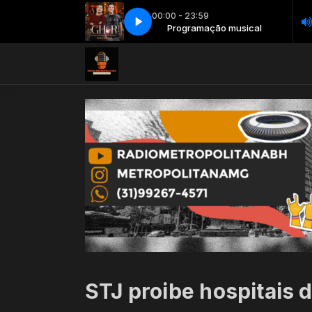
00:00 - 23:59
agunça Minha Vida (Ao Vivo Em Goiânia 2019)
Programação musical
Programação musical
084 - George Henrique & R
STJ proibe hospitais 