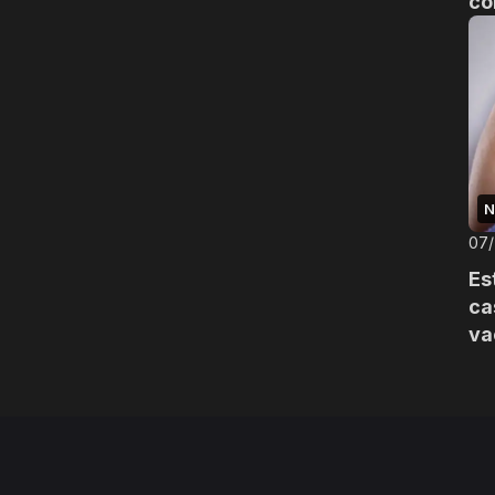
co
N
07
Es
ca
va