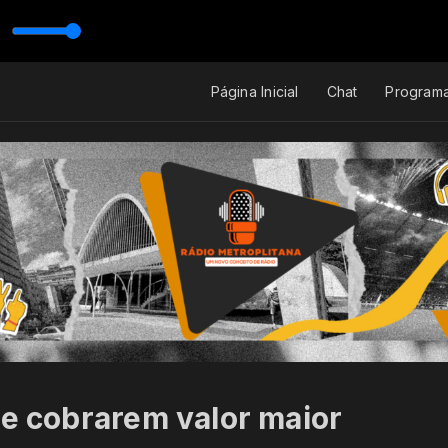
odrigo - Bagunça Minha Vida (Ao Vivo Em Goiânia 2019)
Página Inicial
Chat
Program
de cobrarem valor maior