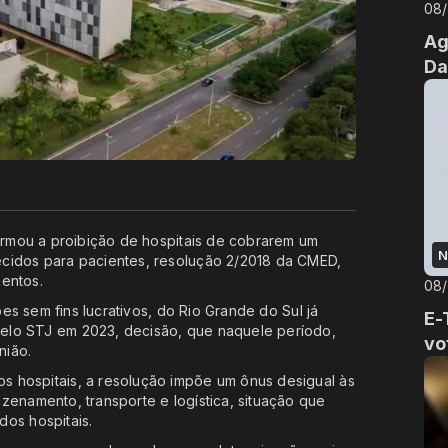
08
Ag
Da
firmou a proibição de hospitais de cobrarem um
N
ecidos para pacientes, resolução 2/2018 da CMED,
entos.
08
ões sem fins lucrativos, do Rio Grande do Sul já
E-
elo STJ em 2023, decisão, que naquele período,
vo
nião.
 hospitais, a resolução impõe um ônus desigual às
zenamento, transporte e logística, situação que
dos hospitais.