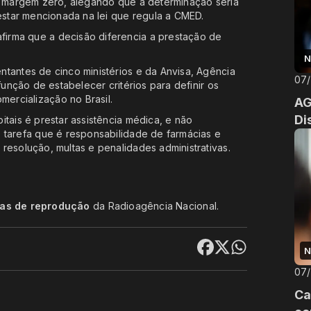
da margem zero, alegando que a determinação seria
 estar mencionada na lei que regula a CMED.
irma que a decisão diferencia a prestação de
N
tantes de cinco ministérios e da Anvisa, Agência
07
função de estabelecer critérios para definir os
ercialização no Brasil.
AG
Di
tais é prestar assistência médica, e não
 tarefa que é responsabilidade de farmácias e
resolução, multas e penalidades administrativas.
cas de reprodução
da Radioagência Nacional.
N
07
Ca