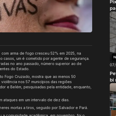
Pi
pa
as com arma de fogo cresceu 52% em 2025, na
N
ro casos, um é cometido por agente de segurança.
stradas no ano passado, número superior ao de
07
entes do Estado.
Pe
tuto Fogo Cruzado, mostra que ao menos 50
bi
e violência nos 57 municípios das regiões
ador e Belém, pesquisadas pela entidade, enquanto,
 ataques em um intervalo de dez dias.
lheres mortas a tiros, seguido por Salvador e Pará.
ou a comunidade acadêmica, em novembro, foi o