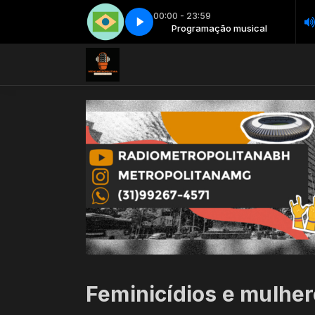
00:00 - 23:59
Programação musical
Made in Brazil - Parte 2
Programação musical
Made in Brazil - Parte 2
Feminicídios e mulher