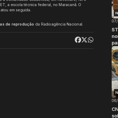
ET, a escola técnica federal, no Maracanã. O
 matou em seguida.
N
07
cas de reprodução
da Radioagência Nacional.
ST
no
pa
N
06
CN
so