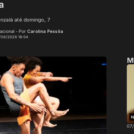
a
nzalá até domingo, 7
acional - Por
Carolina Pessôa
/06/2026 18:04
M
N
07