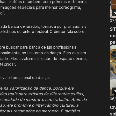
has, troféus e também com prêmios e dinheiro,
remiações especiais para melhor coreografia,
o”.
N
07
cada banca de jurados, formada por profissionais
ST
kshops durante o festival. O diretor fala sobre
no
pa
re buscar para banca de júri profissionais
ionalmente, no universo da dança. Eles avaliam
dade. Eles avaliam utilização do espaço cênico,
técnica”.
ival internacional de dança.
e na valorização da dança, porque ele
N
es reais para artistas de diferentes estilos,
06
ortunidade de mostrar o seu trabalho. Além da
o, ele promove o intercâmbio cultural, a
CN
fissionais renomados no mercado. E também
so