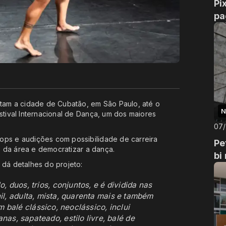
Pi
pa
ntam a cidade de Cubatão, em São Paulo, até o
N
stival Internacional de Dança, um dos maiores
07
ops e audições com possibilidade de carreira
Pe
os da área e democratizar a dança.
bi
 dá detalhes do projeto:
, duos, trios, conjuntos, e é dividida nas
enil, adulta, mista, quarenta mais e também
m balé clássico, neoclássico, inclui
as, sapateado, estilo livre, balé de