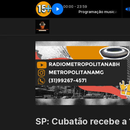
00:00 - 23:59
Programação musical
As 15 mais - Parte 2
Programação musical
As 15 mais - Parte 2
SP: Cubatão recebe a 