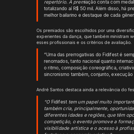
repertório. A prem
iação conta com medal
totalizando aí R$ 50 mil. Além disso, há p
melhor bailarino e destaque de cada gêner
Os premiados são escolhidos por uma diversifi
experientes da dança, que também ministram wor
esses profissionais e os critérios de avaliação.
“Uma das prerrogativas do Fidifest é semp
renomados, tanto nacional quanto internac
o ritmo, composição coreográfica, criativi
sincronismo também, conjunto, execução 
André Santos destaca ainda a relevância do fest
“O
Fidifest
tem um papel muito important
também cria, principalmente, oportunidad
diferentes idades e regiões, que têm op
competição, o evento promove a formaçã
visibilidade artística e o acesso à pro