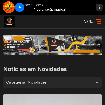
00:00 - 23:59
ã - Parte 1
Programação musical
Adrenalina - Show da manhã - Parte 1
MENU
Notícias em Novidades
Categoria:
Novidades