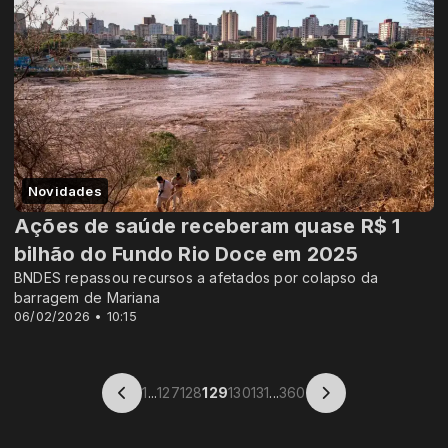
Novidades
Ações de saúde receberam quase R$ 1
bilhão do Fundo Rio Doce em 2025
BNDES repassou recursos a afetados por colapso da
barragem de Mariana
06/02/2026 • 10:15
1
...
127
128
129
130
131
...
360