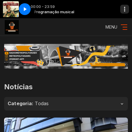
00:00 - 23:59
ol (Ao Vivo)
Programação musical
39 - Cássia Eller - O Segundo Sol (Ao Vivo)
MENU
Notícias
Categoria:
Todas