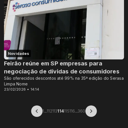
Novidades
Feirão reúne em SP empresas para
negociação de dívidas de consumidores
São oferecidos descontos até 99% na 35ª edição do Serasa
Limpa Nome
23/02/2026 • 14:14
1
...
112
113
114
115
116
...
360