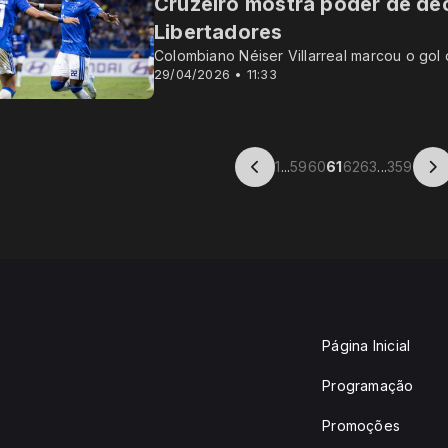
Cruzeiro mostra poder de de
Libertadores
Colombiano Néiser Villarreal marcou o gol 
29/04/2026 • 11:33
1
...
59
60
61
62
63
...
359
Página Inicial
Programação
Promoções