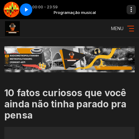
00:00 - 23:59
usical
how da manhã - Parte 2
Programação musical
Adrenalina - Show da manhã - Parte 2
MENU
10 fatos curiosos que você
ainda não tinha parado pra
pensa